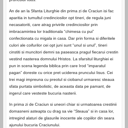
An de an la Sfanta Liturghie din prima zi de Craciun isi fac
aparitia in tumultul credinciosilor opt tineri, de regula juni
necasatoriti, care atrag privirile credinciosilor prin
imbracamintea lor traditionala “chimesa cu pui”
confectionata cu migala in casa. Dar prin forma si diferitele
culori ale coifurilor cei opt juni sunt “unul si unul”, tineri
cinstiti si muncitori demni sa paseasca pragul fiecarui crestin
vestind nasterea domnului Hristos. La sfarsitul liturghiei ei
pun in scena legenda biblica prin care Irod “imparatul
pagan” doreste cu orice pret uciderea pruncului Iisus. Cei
trei magi impreuna cu preotul si ciobanul urmaresc steaua
sfata purtata simbolistic, de aceasta data pe pamant, de
ingerul care vesteste bucuria nasterii.
In prima zi de Craciun si uneori chiar si urmatoarea crestinii
domasneni asteapta cu drag sa vie “Steaua” si in casa lor,
intregind alaturi de glasurile inocente ale copiilor din seara
ajunului bucuria Craciunului.