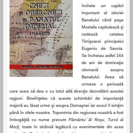
încheie un capitol
important al istoriei
Banatului când paşa
Mustafa capitulează şi
cedează cetatea
Timişoarei principelui
Eugeniu de Savoia.
Se încheiau astfel 164
de ani de dominaţie
otomană asupra
Banatului. Avea să
urmeze o perioadă
care avea să dea o cu totul altă direcţie dezvoltării acestei
regiuni. Bineînţeles că aceste schimbări de importanţă
majoră au lăsat urme şi asupra Domaşnei iar ecoul îl simţim
până în zilele noastre. Toponimia din regiunea noastră a fost
îmbogăţită cu nume precum
Pământu’ ăl Roşu
,
Turcii ăi
Morţi
, toate în strănsă legătură cu evenimentele din acea