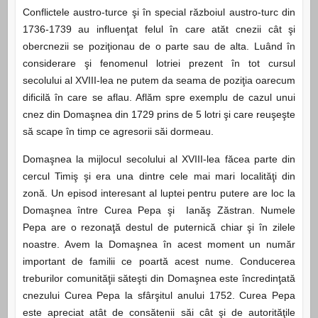
Conflictele austro-turce şi în special războiul austro-turc din
1736-1739 au influenţat felul în care atăt cnezii cât şi
obercnezii se poziţionau de o parte sau de alta. Luând în
considerare şi fenomenul lotriei prezent în tot cursul
secolului al XVIII-lea ne putem da seama de poziţia oarecum
dificilă în care se aflau. Aflăm spre exemplu de cazul unui
cnez din Domaşnea din 1729 prins de 5 lotri şi care reuşeşte
să scape în timp ce agresorii săi dormeau.
Domaşnea la mijlocul secolului al XVIII-lea făcea parte din
cercul Timiş şi era una dintre cele mai mari localităţi din
zonă. Un episod interesant al luptei pentru putere are loc la
Domaşnea între Curea Pepa şi Ianăş Zăstran. Numele
Pepa are o rezonaţă destul de puternică chiar şi în zilele
noastre. Avem la Domaşnea în acest moment un număr
important de familii ce poartă acest nume. Conducerea
treburilor comunităţii săteşti din Domaşnea este încredinţată
cnezului Curea Pepa la sfârşitul anului 1752. Curea Pepa
este apreciat atât de consătenii săi cât şi de autorităţile