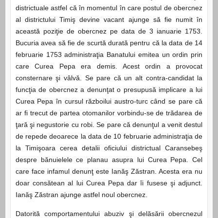
districtuale astfel că în momentul în care postul de obercnez
al districtului Timiş devine vacant ajunge să fie numit în
această poziţie de obercnez pe data de 3 ianuarie 1753.
Bucuria avea să fie de scurtă durată pentru că la data de 14
februarie 1753 administraţia Banatului emitea un ordin prin
care Curea Pepa era demis. Acest ordin a provocat
consternare şi vâlvă. Se pare că un alt contra-candidat la
funcţia de obercnez a denunţat o presupusă implicare a lui
Curea Pepa în cursul războilui austro-turc când se pare că
ar fi trecut de partea otomanilor vorbindu-se de trădarea de
ţară şi negustorie cu robi. Se pare că denunţul a venit destul
de repede deoarece la data de 10 februarie administraţia de
la Timişoara cerea detalii oficiului districtual Caransebeş
despre bănuielele ce planau asupra lui Curea Pepa. Cel
care face infamul denunţ este Ianăş Zăstran. Acesta era nu
doar consătean al lui Curea Pepa dar îi fusese şi adjunct.
Ianăş Zăstran ajunge astfel noul obercnez.
Datorită comportamentului abuziv şi delăsării obercnezul