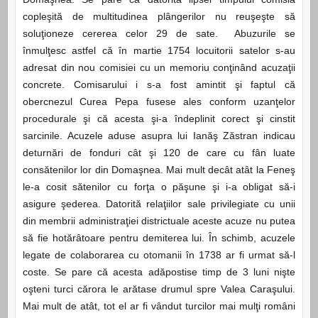
copleşită de multitudinea plângerilor nu reuşeşte să
soluţioneze cererea celor 29 de sate. Abuzurile se
înmulţesc astfel că în martie 1754 locuitorii satelor s-au
adresat din nou comisiei cu un memoriu conţinând acuzaţii
concrete. Comisarului i s-a fost amintit şi faptul că
obercnezul Curea Pepa fusese ales conform uzanţelor
procedurale şi că acesta şi-a îndeplinit corect şi cinstit
sarcinile. Acuzele aduse asupra lui Ianăş Zăstran indicau
deturnări de fonduri cât şi 120 de care cu fân luate
consătenilor lor din Domaşnea. Mai mult decât atât la Feneş
le-a cosit sătenilor cu forţa o păşune şi i-a obligat să-i
asigure şederea. Datorită relaţiilor sale privilegiate cu unii
din membrii administraţiei districtuale aceste acuze nu putea
să fie hotărâtoare pentru demiterea lui. În schimb, acuzele
legate de colaborarea cu otomanii în 1738 ar fi urmat să-l
coste. Se pare că acesta adăpostise timp de 3 luni nişte
oşteni turci cărora le arătase drumul spre Valea Caraşului.
Mai mult de atât, tot el ar fi vândut turcilor mai mulţi români