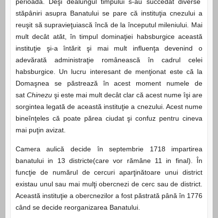
perioadă. Deşi dealungul timpului s-au succedat diverse
stăpâniri asupra Banatului se pare că instituţia cnezului a
reuşit să supravieţuiască încă de la începutul mileniului. Mai
mult decât atăt, în timpul dominaţiei habsburgice această
instituţie şi-a întărit şi mai mult influenţa devenind o
adevărată administraţie românească în cadrul celei
habsburgice. Un lucru interesant de menţionat este că la
Domaşnea se păstrează în acest moment numele de
sat
C
hinezu
şi este mai mult decât clar că acest nume îşi are
sorgintea legată de această instituţie a cnezului. Acest nume
bineînţeles că poate părea ciudat şi confuz pentru cineva
mai puţin avizat.
Camera aulică decide în septembrie 1718 impartirea
banatului in 13 districte(care vor rămâne 11 in final). În
funcţie de numărul de cercuri aparţinătoare unui district
existau unul sau mai mulţi obercnezi de cerc sau de district.
Această instituţie a obercnezilor a fost păstrată până în 1776
când se decide reorganizarea Banatului.