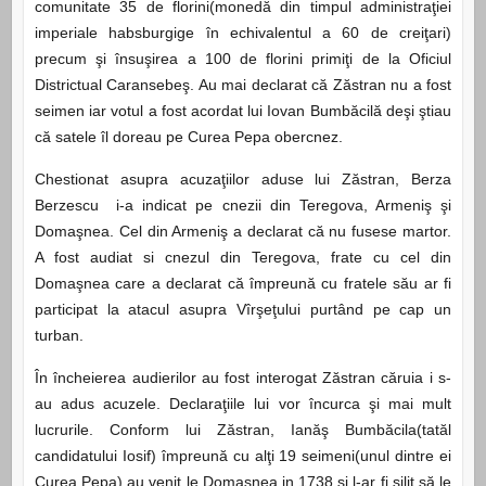
comunitate 35 de florini(monedă din timpul administraţiei
imperiale habsburgige în echivalentul a 60 de creiţari)
precum şi însuşirea a 100 de florini primiţi de la Oficiul
Districtual Caransebeş. Au mai declarat că Zăstran nu a fost
seimen iar votul a fost acordat lui Iovan Bumbăcilă deşi ştiau
că satele îl doreau pe Curea Pepa obercnez.
Chestionat asupra acuzaţiilor aduse lui Zăstran, Berza
Berzescu i-a indicat pe cnezii din Teregova, Armeniş şi
Domaşnea. Cel din Armeniş a declarat că nu fusese martor.
A fost audiat si cnezul din Teregova, frate cu cel din
Domaşnea care a declarat că împreună cu fratele său ar fi
participat la atacul asupra Vîrşeţului purtând pe cap un
turban.
În încheierea audierilor au fost interogat Zăstran căruia i s-
au adus acuzele. Declaraţiile lui vor încurca şi mai mult
lucrurile. Conform lui Zăstran, Ianăş Bumbăcila(tatăl
candidatului Iosif) împreună cu alţi 19 seimeni(unul dintre ei
Curea Pepa) au venit le Domaşnea in 1738 şi l-ar fi silit să le