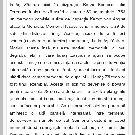
Ianăş Zăstran pică în dizgraţie. Berza Berzescu din
Teregova înainintează astfel la data de 30 septembrie 1753
un memoriu comisiei aulice de inspecţie Kempf von Angret
aflată la Mehadia. Memoriul fusese scris în numele a 29 de
sate din districtul Timiş. Aceleaşi acuze de a fi fost
seimen(colaborator al turcilor) i se aduc şi lui Ianăş Zăstran.
Motivul acesta însă nu este motivul memoriului ci mai
degrabă felul în care Ianăş Zăstran a ajuns să ocupe
această funcţie nu cu încuviinţarea satelor ci prin intervenţia
interesată a unor prieteni. Poate şi acest lucru ar fi fost dat
uitării dacă comportamentul de după al lui Ianăş Zăstran ar
fost unul exemplar. Acesta în schimb devenise o povară
pentru toate cele 29 de sate deoarece nu rezolva plângerile
şi umbla mai tot timpul beat aşa încât contribuabilii oneşti
sunt neîncetat perturabţi. Ca o paranteză aici as putea să
amintesc o altă paralelă interesantă între termenul
de
seimen
şi numele de sat Saimenu existent în acest
moment după cunoştiiţele mele la cel puţin 2 familii din
Domaşnea. Se pare că datorită lipsei timpului comisia