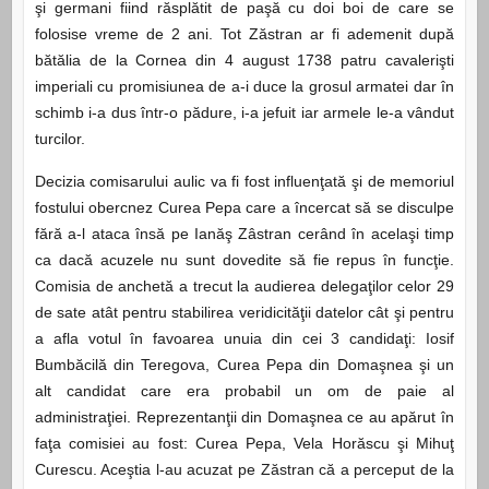
şi germani fiind răsplătit de paşă cu doi boi de care se
folosise vreme de 2 ani. Tot Zăstran ar fi ademenit după
bătălia de la Cornea din 4 august 1738 patru cavalerişti
imperiali cu promisiunea de a-i duce la grosul armatei dar în
schimb i-a dus într-o pădure, i-a jefuit iar armele le-a vândut
turcilor.
Decizia comisarului aulic va fi fost influenţată şi de memoriul
fostului obercnez Curea Pepa care a încercat să se disculpe
fără a-l ataca însă pe Ianăş Zâstran cerând în acelaşi timp
ca dacă acuzele nu sunt dovedite să fie repus în funcţie.
Comisia de anchetă a trecut la audierea delegaţilor celor 29
de sate atât pentru stabilirea veridicităţii datelor cât şi pentru
a afla votul în favoarea unuia din cei 3 candidaţi: Iosif
Bumbăcilă din Teregova, Curea Pepa din Domaşnea şi un
alt candidat care era probabil un om de paie al
administraţiei. Reprezentanţii din Domaşnea ce au apărut în
faţa comisiei au fost: Curea Pepa, Vela Horăscu şi Mihuţ
Curescu. Aceştia l-au acuzat pe Zăstran că a perceput de la