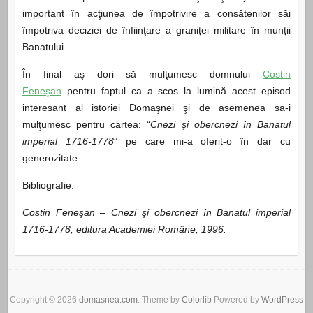
important în acţiunea de împotrivire a consătenilor săi
împotriva deciziei de înfiinţare a graniţei militare în munţii
Banatului.
În final aş dori să mulţumesc domnului
Costin
Feneşan
pentru faptul ca a scos la lumină acest episod
interesant al istoriei Domaşnei şi de asemenea sa-i
mulţumesc pentru cartea: “
Cnezi şi obercnezi în Banatul
imperial 1716-1778
” pe care mi-a oferit-o în dar cu
generozitate.
Bibliografie:
Costin Feneşan – Cnezi şi obercnezi în Banatul imperial
1716-1778, editura Academiei Române, 1996.
Copyright © 2026
domasnea.com
. Theme by
Colorlib
Powered by
WordPress