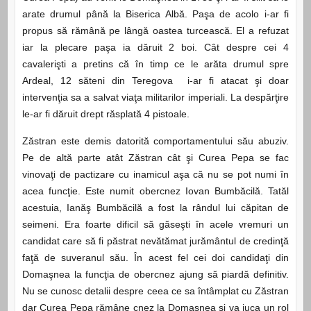
arate drumul până la Biserica Albă. Paşa de acolo i-ar fi
propus să rămână pe lângă oastea turcească. El a refuzat
iar la plecare paşa ia dăruit 2 boi. Cât despre cei 4
cavalerişti a pretins că în timp ce le arăta drumul spre
Ardeal, 12 săteni din Teregova i-ar fi atacat şi doar
intervenţia sa a salvat viaţa militarilor imperiali. La despărţire
le-ar fi dăruit drept răsplată 4 pistoale.
Zăstran este demis datorită comportamentului său abuziv.
Pe de altă parte atât Zăstran cât şi Curea Pepa se fac
vinovaţi de pactizare cu inamicul aşa că nu se pot numi în
acea funcţie. Este numit obercnez Iovan Bumbăcilă. Tatăl
acestuia, Ianăş Bumbăcilă a fost la rândul lui căpitan de
seimeni. Era foarte dificil să găseşti în acele vremuri un
candidat care să fi păstrat nevătămat jurământul de credinţă
faţă de suveranul său. În acest fel cei doi candidaţi din
Domaşnea la funcţia de obercnez ajung să piardă definitiv.
Nu se cunosc detalii despre ceea ce sa întâmplat cu Zăstran
dar Curea Pepa rămâne cnez la Domaşnea şi va juca un rol